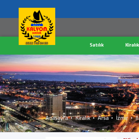
Satılık
Kiralık
Anasayfa
Kiralık
Arsa
İzmir
İ