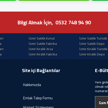
Bilgi Almak İçin,
0532 748 94 90
eri
İzmir Satılık Konut
İzmir Satılık Turisti
la
İzmir Satılık Fabrika
İzmir Satılık Depo
eri
İzmir Kiralik Arsa
İzmir Kiralık Turisti
la
İzmir Kiralık Fabrika
İzmir Kiralık Depo
Site içi Bağlantılar
E-Bül
Yeni giri
Hakkımızda
olmak is
numaranı
Emlak Talep Formu
Hizmet Sözleşmesi