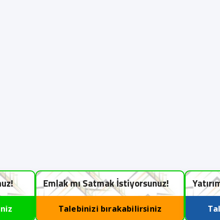
nuz!
Emlak mı Satmak İstiyorsunuz!
Yatırı
iniz
Talebinizi bırakabilirsiniz
Tal