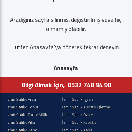
Aradığınız sayfa silinmiş, değiştirilmiş veya hiç
olmamış olabilir.
Lütfen Anasayfa'ya dönerek tekrar deneyin.
Anasayfa
Bilgi Almak İçin,
0532 748 94 90
İzmir Satılık Arsa
İzmir Satılık İşyeri
İzmir Satılık Konut
İzmir Satılık Turistik İşletme
İzmir Satılık Tarihi Mülk
İzmir Satılık Daire
İzmir Satılık Villa
İzmir Satılık Fabrika
İzmir Satılık Depo
İzmir Satılık Tarla